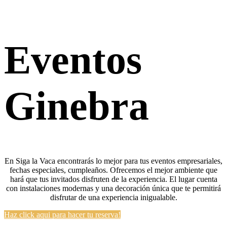
Eventos
Ginebra
En Siga la Vaca enc
ont
rar
ás
lo
me
j
or
para
t
us
event
os
em
pres
arial
es
,
fe
ch
as
es
pe
cial
es,
c
ump
le
a
ñ
os
.
Of
re
ce
mos
el
me
j
or
ambient
e
que
har
á
que
t
us
inv
it
ados
dis
fr
uten
de
la
experien
cia
.
El
l
ugar
cu
enta
con
inst
al
acion
es
modern
as
y
un
a
decor
aci
ón
ú
n
ica
que
te
permit
ir
á
dis
fr
ut
ar
de
un
a
experien
cia
in
ig
ual
able
.
Haz click aqui para hacer tu reserva!