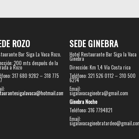
EDE ROZO
SEDE GINEBRA
taurante Bar Siga La Vaca Rozo.
Hotel Restaurante Bar Siga la Vaca
Ginebra
ección: 200 mts después de la
rada a Rozo
Dirección: Km 1,4 Vía Costa rica
éfono: 317 680 9282 – 318 775
Teléfono: 321 526 0112 – 310 500
7
6274
il:
Email:
taurantesigalavaca@hotmail.com
sigalavacaginebra@gmail.com
Ginebra Noche
Teléfono: 316 7794821
Email:
sigalavacaginebratardeo@gmail.co