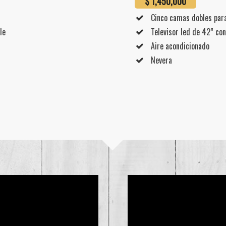
$ 1,450,000
Cinco camas dobles para
Televisor led de 42” con
le
Aire acondicionado
Nevera