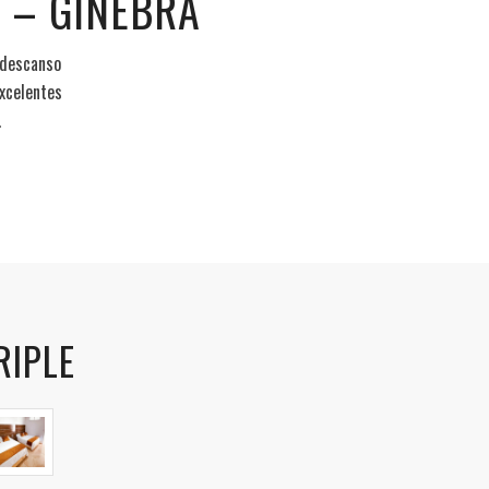
 – GINEBRA
 descanso
xcelentes
.
RIPLE