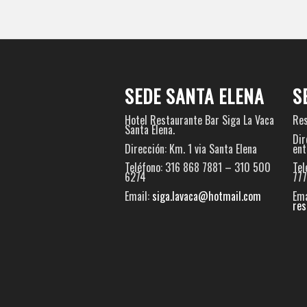
SEDE SANTA ELENA
S
Hotel Restaurante Bar Siga La Vaca
Res
Santa Elena.
Dir
Dirección: Km. 1 via Santa Elena
ent
Teléfono: 316 868 7881 – 310 500
Tel
6274
777
Email:
siga.lavaca@hotmail.com
Ema
res