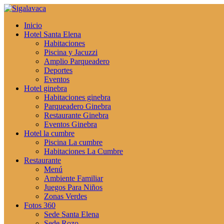
Inicio
Hotel Santa Elena
Habitaciones
Piscina y Jacuzzi
Amplio Parqueadero
Deportes
Eventos
Hotel ginebra
Habitaciones ginebra
Parqueadero Ginebra
Restaurante Ginebra
Eventos Ginebra
Hotel la cumbre
Piscina La cumbre
Habitaciones La Cumbre
Restaurante
Menú
Ambiente Familiar
Juegos Para Niños
Zonas Verdes
Fotos 360
Sede Santa Elena
Sede Rozo